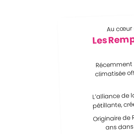
Au cœur d
Les Remp
Récemment ré
climatisée of
L’alliance de 
pétillante, c
Originaire de 
ans dans 