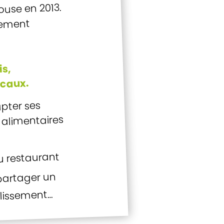
ouse en 2013.
uement
is,
ocaux.
apter ses
 alimentaires
du restaurant
partager un
blissement…