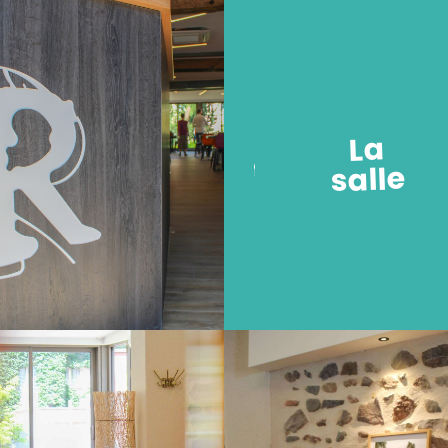
La
salle