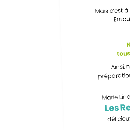
Mais c’est à
Entou
N
tous
Ainsi,
préparation
Marie Lin
Les R
délicie